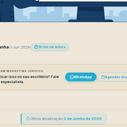
anha
3 Jun 2026
⏱️
18 min de leitura
AM MARKETING JURÍDICO
icar isso no seu escritório? Fale
WhatsApp
Agendar dia
especialista.
↻
Última atualização:
3 de Junho de 2026