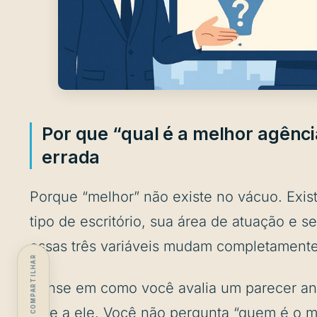
Por que “qual é a melhor agênci
errada
Porque “melhor” não existe no vácuo. Exis
tipo de escritório, sua área de atuação e se
essas três variáveis mudam completamente
COMPARTILHAR
Pense em como você avalia um parecer an
tese a ele. Você não pergunta “quem é o m