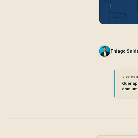
Thiago Sald
✦ ROCKH
Quer apl
com um 