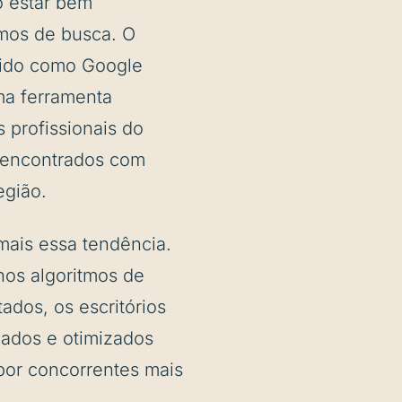
o estar bem
mos de busca. O
ido como Google
ma ferramenta
 profissionais do
m encontrados com
egião.
mais essa tendência.
 nos algoritmos de
ados, os escritórios
zados e otimizados
por concorrentes mais