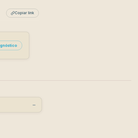
Copiar link
gnóstico
−