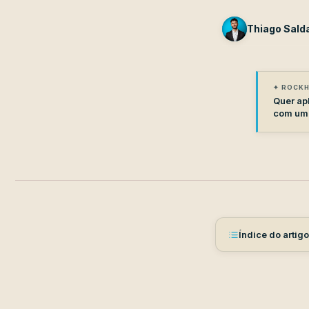
Thiago Sald
✦ ROCKH
Quer apl
com um 
Índice do artigo