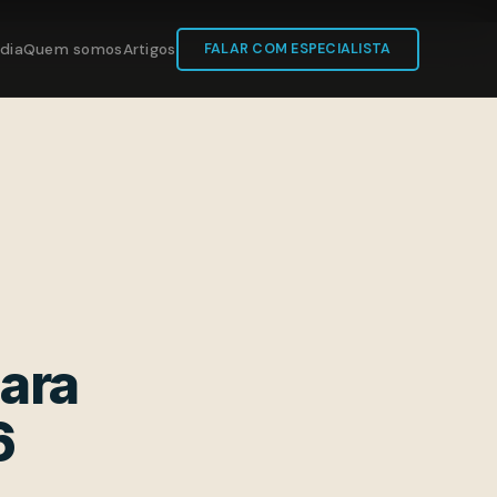
dia
Quem somos
Artigos
FALAR COM ESPECIALISTA
ara
6